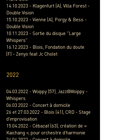
14.10.2023
- Klagenfurt (A), Villa Forest -
Double Vision
15.10.2023
- Vienne (A), Porgy & Bess -
Double Vision
10.11.2023
- Sortie du disque "Large
Whispers"
16.12.2023
-
Blois, Fondation du doute
(F)
-
Zenyo feat Jc Cholet
2022
04.03.2022
- Woippy (57), Jazz@Woippy -
Whispers
06.03.2022
- Concert à domicile
26 et
27.03.2022
- Blois (41), CRD - Stage
d’improvisation
15.04.2022
- Cébazat (63), création de «
Kaichang », pour orchestre d’harmonie
24.04.2022
- Concert à domicile