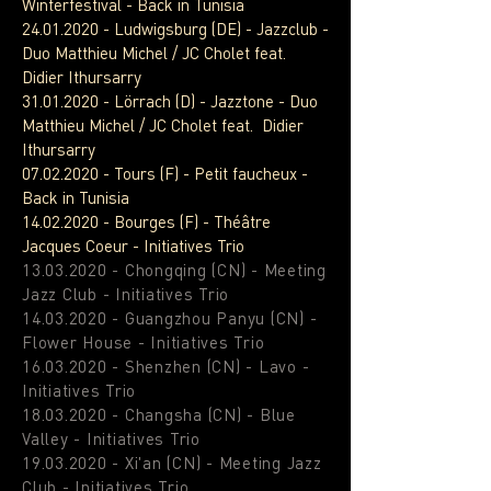
Winterfestival - Back in Tunisia
24.01.2020
- Ludwigsburg (DE) - Jazzclub -
Duo Matthieu Michel / JC Cholet feat.
Didier Ithursarry
31.01.2020
- Lörrach (D) - Jazztone - Duo
Matthieu Michel / JC Cholet feat. Didier
Ithursarry
07.02.2020
- Tours (F) - Petit faucheux -
Back in Tunisia
14.02.2020
- Bourges (F) - Théâtre
Jacques Coeur - Initiatives Trio
13.03.2020
- Chongqing (CN) - Meeting
Jazz Club - Initiatives Trio
14.03.2020
- Guangzhou Panyu (CN) -
Flower House - Initiatives Trio
16.03.2020
- Shenzhen (CN) - Lavo -
Initiatives Trio
18.03.2020
- Changsha (CN) - Blue
Valley - Initiatives Trio
19.03.2020
- Xi'an (CN) - Meeting Jazz
Club - Initiatives Trio