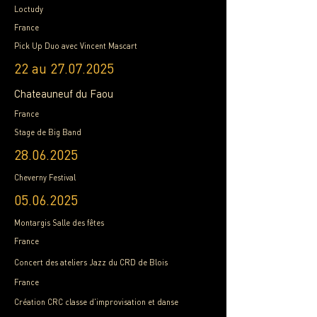
Loctudy
France
Pick Up Duo avec Vincent Mascart
22 au
27.07.2025
Chateauneuf du Faou
France
Stage de Big Band
28.06.2025
Cheverny Festival
05.06.2025
Montargis Salle des fêtes
France
Concert des ateliers Jazz du CRD de Blois
France
Création CRC
classe d'improvisation et danse