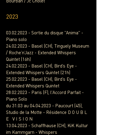
Bourban / Jc Cholet ​​​​​​​​
2023
03.02.2023
- Sortie du disque "Anima" -
Piano solo
24.02.2023
- Basel (CH), Tinguely Museum
/ Roche’n’Jazz - Extended Whispers
Quintet (16h)
24.02.2023
- Basel (CH), Bird’s Eye -
Extended Whispers Quintet (21h)
25.02.2023
- Basel (CH), Bird’s Eye -
Extended Whispers Quintet
28.02.2023
- Paris (F), l'Accord Parfait -
Piano Solo
du 31.03 au
04.04.2023
- Paucourt (45),
Studio de la Motte - Résidence D O U B L
E V I S I O N
13.04.2023
- Schaffhause (CH), KiK Kultur
im Kammgarn - Whispers