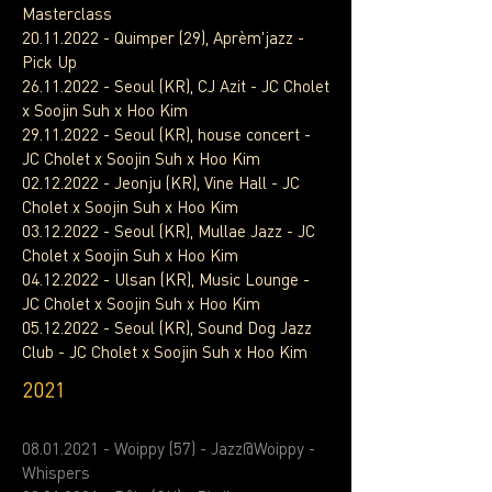
Masterclass
20.11.2022
- Quimper (29), Aprèm'jazz -
Pick Up
26.11.2022
- Seoul (KR), CJ Azit - JC Cholet
x Soojin Suh x Hoo Kim
29.11.2022
- Seoul (KR), house concert -
JC Cholet x Soojin Suh x Hoo Kim
02.12.2022
- Jeonju (KR), Vine Hall - JC
Cholet x Soojin Suh x Hoo Kim
03.12.2022
- Seoul (KR), Mullae Jazz - JC
Cholet x Soojin Suh x Hoo Kim
04.12.2022
- Ulsan (KR), Music Lounge -
JC Cholet x Soojin Suh x Hoo Kim
05.12.2022
- Seoul (KR), Sound Dog Jazz
Club - JC Cholet x Soojin Suh x Hoo Kim
2021
08.01.2021
- Woippy (57) - Jazz@Woippy -
Whispers