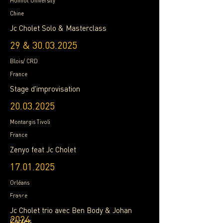
Hohhot University
Chine
Jc Cholet Solo & Masterclass
29 &
30.03.2025
Blois/ CRD
France
Stage d'improvisation
20.03.2025
Montargis Tivoli
France
Zenyo feat Jc Cholet
17.01.2025
Orléans
France
Past Gigs
Jc Cholet trio avec Ben Body & Johan
2024
Cortes