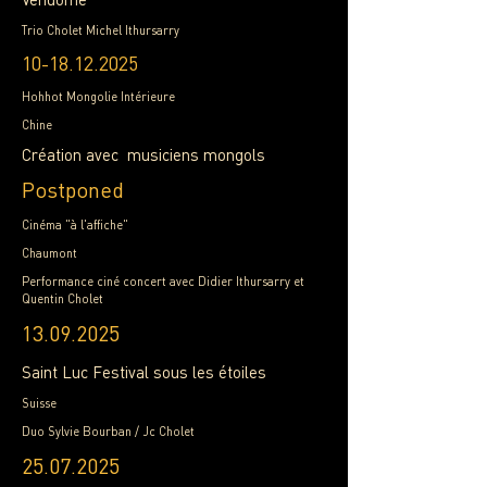
Trio Cholet Michel Ithursarry
10-18.12.2025
Hohhot Mongolie Intérieure
Chine
Création avec musiciens mongols
Postponed
Cinéma "à l'affiche"
Chaumont
Performance ciné concert avec Didier Ithursarry et
Quentin Cholet
13.09.2025
Saint Luc Festival sous les étoiles
Suisse
Duo Sylvie Bourban / Jc Cholet
25.07.2025