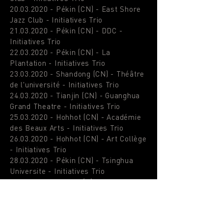
20.03.2020
- Pékin (CN) - East Shore
Jazz Club - Initiatives Trio
21.03.2020
- Pékin (CN) - DDC -
Initiatives Trio
22.03.2020
- Pékin (CN) - La
Plantation - Initiatives Trio
23.03.2020
- Shandong (CN) - Théâtre
de l'université - Initiatives Trio
24.03.2020
- Tianjin (CN) - Guanghua
Grand Theatre - Initiatives Trio
25.03.2020
- Hohhot (CN) - Académie
des Beaux Arts - Initiatives Trio
26.03.2020
- Hohhot (CN) - Art Collège
- Initiatives Trio
28.03.2020
- Pékin (CN) - Tsinghua
Universite - Initiatives Trio
03.04.2020
- Woippy (F) - Auditorium -
Duo Matthieu Michel / JC Cholet feat.
D. Ithursarry & H. Känzig
04.04.2020
- Heidelberg (D) TBC - Duo