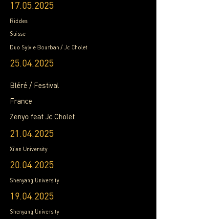
17.05.2025
Riddes
Suisse
Duo Sylvie Bourban / Jc Cholet
25.04.2025
Bléré / Festival
France
Zenyo feat Jc Cholet
21.04.2025
Xi'an University
20.04.2025
Shenyang University
19.04.2025
Shenyang University