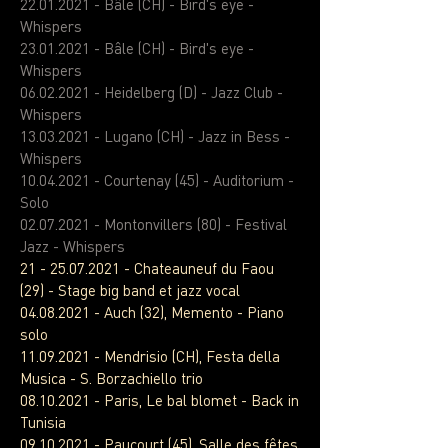
22.01.2021
- Bâle (CH) - Bird's eye -
Whispers
23.01.2021
- Bâle (CH) - Bird's eye -
Whispers
06.02.2021
- Heidelberg (D) - Jazz Club -
Whispers
13.03.2021
- Lugano (CH) - Jazz in Bess -
Whispers
10.04.2021
- Courtenay (45) - Auditorium -
Solo
02.07.2021
- Montonvillers (80) - Festival
Jazz - Whispers
21 - 25.07.2021 -
Chateauneuf du Faou
(29) -
Stage big band et jazz vocal
04.08.2021
- Auch (32), Memento - Piano
solo
11.09.2021
- Mendrisio (CH), Festa della
Musica - S. Borzachiello trio
08.10.2021
- Paris, Le bal blomet - Back in
Tunisia
09.10.2021
- Paucourt (45), Salle des fêtes