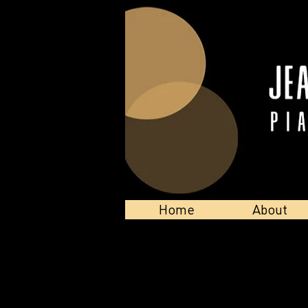
Home
About