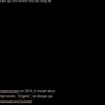
ais qui ont existé tout au long de
registrement
en 2014, il restait deux
mprovisée. “Organic”, un disque qui
undcloud.com/jccholet