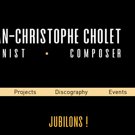
Projects
Discography
Events
Jubilons !