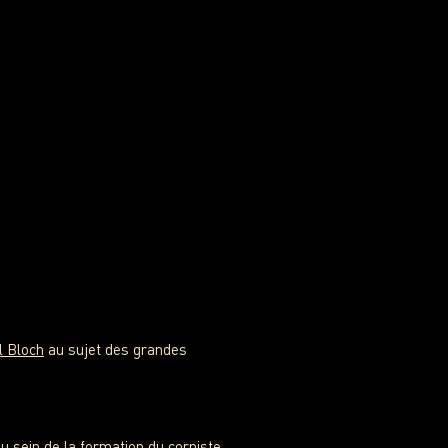
 Bloch
au sujet des grandes
u sein de la formation du corniste