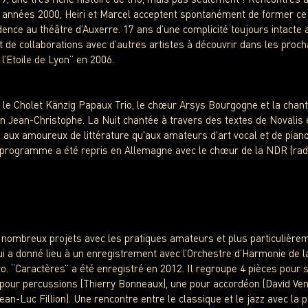
s années 2000, Heiri et Marcel acceptent spontanément de former ce 
dence au théâtre d’Auxerre. 17 ans d’une complicité toujours intact
 de collaborations avec d’autres artistes à découvrir dans les proch
 l’Etoile de Lyon” en 2006.
 le Cholet Känzig Papaux Trio, le chœur Arsys Bourgogne et la chan
Jean-Christophe. La Nuit chantée à travers des textes de Novalis e
 aux amoureux de littérature qu'aux amateurs d'art vocal et de piano
programme a été repris en Allemagne avec le chœur de la NDR (rad
 nombreux projets avec les pratiques amateurs et plus particulière
ui a donné lieu à un enregistrement avec l’Orchestre d’Harmonie de l
ro. “Caractères” a été enregistré en 2012. Il regroupe 4 pièces pour 
 pour percussions (Thierry Bonneaux), une pour accordéon (David Veni
ean-Luc Fillion). Une rencontre entre le classique et le jazz avec la 