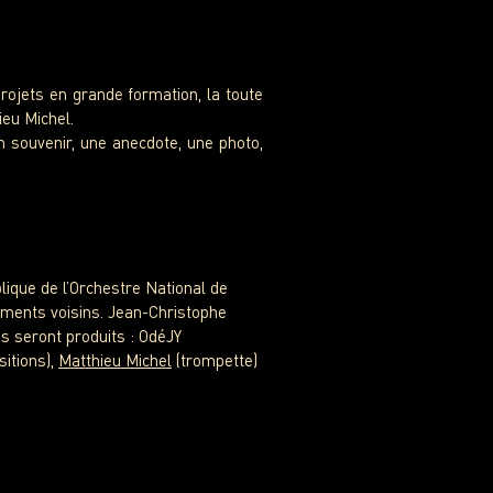
rojets en grande formation, la toute
ieu Michel.
un souvenir, une anecdote, une photo,
lique de l’Orchestre National de
ements voisins. Jean-Christophe
es seront produits : OdéJY
sitions),
Matthieu Michel
(trompette)