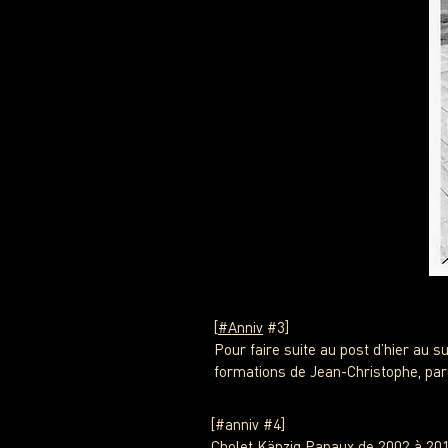
[
#Anniv
#3]
Pour faire suite au post d’hier au s
formations de Jean-Christophe, par
[#anniv #4]
Cholet Känzig Papaux de 2002 à 2019