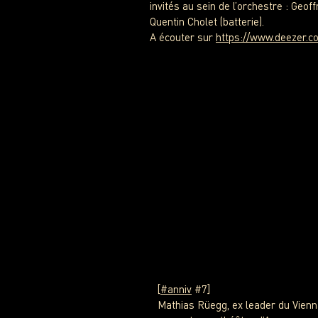
invités au sein de l’orchestre : Ge
Quentin Cholet (batterie).
A écouter sur
https://www.deezer.
[
#anniv
#7]
Mathias Rüegg, ex leader du Vienn