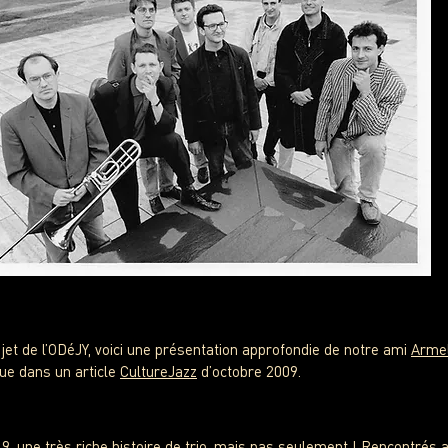
ujet de l’ODéJY, voici une présentation approfondie de notre ami
Armel
ue dans un article
CultureJazz
d’octobre 2009.
, une très riche histoire de trio, mais pas seulement ! Rencontrés a