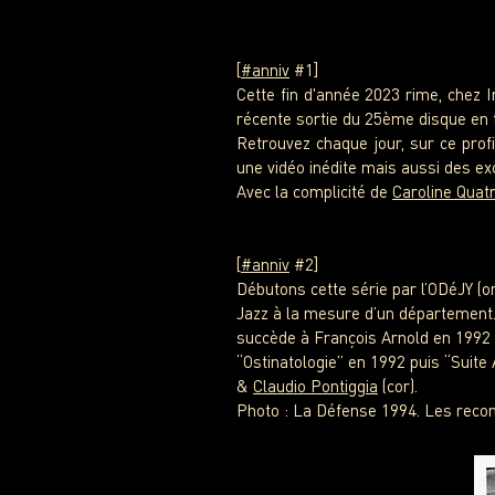
[
#anniv
#1]
Cette fin d'année 2023 rime, chez I
récente sortie du 25ème disque en t
Retrouvez chaque jour, sur ce profi
une vidéo inédite mais aussi des excl
Avec la complicité de
Caroline Qua
[
#anniv
#2]
Débutons cette série par l’ODéJY (or
Jazz à la mesure d’un département.
succède à François Arnold en 1992 à
“Ostinatologie” en 1992 puis “Suite
&
Claudio Pontiggia
(cor).
Photo : La Défense 1994. Les recon