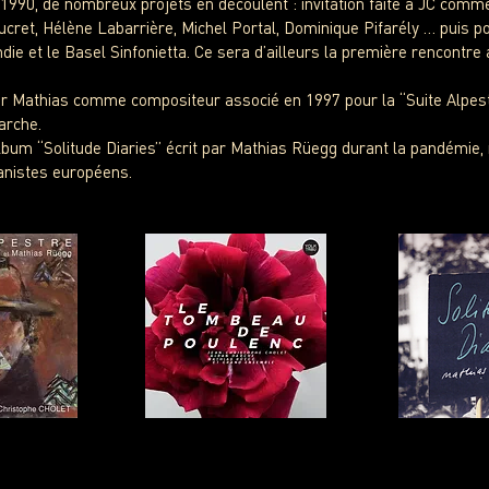
1990, de nombreux projets en découlent : invitation faite à JC comme
cret, Hélène Labarrière, Michel Portal, Dominique Pifarély … puis p
ie et le Basel Sinfonietta. Ce sera d’ailleurs la première rencontre
our Mathias comme compositeur associé en 1997 pour la “Suite Alpe
arche.
lbum “Solitude Diaries” écrit par Mathias Rüegg durant la pandémie, 
ianistes européens.